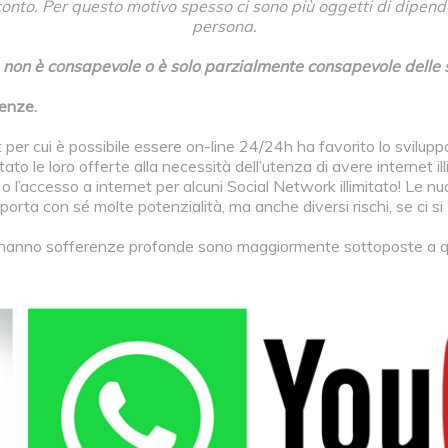
onto. Per questo motivo spesso ci sono più oggetti di dipend
persona.
e non è consapevole o è solo parzialmente consapevole delle
denze.
er cui è possibile essere on-line 24/24h ha favorito lo svilup
ato le loro offerte alla necessità dell’utenza di avere internet i
 o l’accesso a internet per alcuni Social Network illimitato! Le 
 porta con sé molte potenzialità, ma anche diversi rischi, se ci
 hanno sofferenze profonde sono maggiormente sottoposte a que