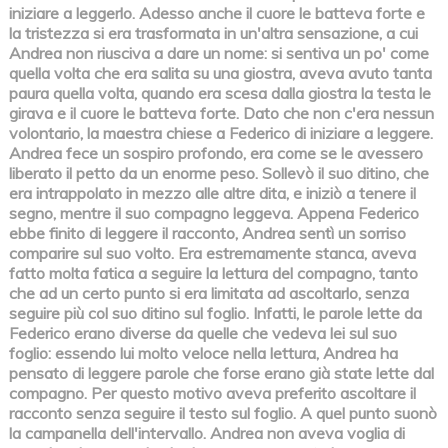
iniziare a leggerlo. Adesso anche il cuore le batteva forte e
la tristezza si era trasformata in un'altra sensazione, a cui
Andrea non riusciva a dare un nome: si sentiva un po' come
quella volta che era salita su una giostra, aveva avuto tanta
paura quella volta, quando era scesa dalla giostra la testa le
girava e il cuore le batteva forte. Dato che non c'era nessun
volontario, la maestra chiese a Federico di iniziare a leggere.
Andrea fece un sospiro profondo, era come se le avessero
liberato il petto da un enorme peso. Sollevò il suo ditino, che
era intrappolato in mezzo alle altre dita, e iniziò a tenere il
segno, mentre il suo compagno leggeva. Appena Federico
ebbe finito di leggere il racconto, Andrea sentì un sorriso
comparire sul suo volto. Era estremamente stanca, aveva
fatto molta fatica a seguire la lettura del compagno, tanto
che ad un certo punto si era limitata ad ascoltarlo, senza
seguire più col suo ditino sul foglio. Infatti, le parole lette da
Federico erano diverse da quelle che vedeva lei sul suo
foglio: essendo lui molto veloce nella lettura, Andrea ha
pensato di leggere parole che forse erano già state lette dal
compagno. Per questo motivo aveva preferito ascoltare il
racconto senza seguire il testo sul foglio. A quel punto suonò
la campanella dell'intervallo. Andrea non aveva voglia di