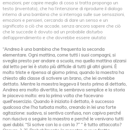
emozioni, per capire meglio di cosa si tratta propongo un
testo (inventato), che ha l’intenzione di riprodurre il dialogo
interno di una bambina che si interroga sulle sue sensazioni,
emozioni e pensieri, cercando di dare un senso e un
significato a ciò che accade, senza ancora sapere che ciò
che le succede è dovuto ad un probabile disturbo
dell’apprendimento e che dovrebbe essere aiutata:
“Andrea è una bambina che frequenta la seconda
elementare. Ogni mattina, come tutti i suoi compagni, si
sveglia presto per andare a scuola, ma quella mattina alzarsi
dal letto per lei è stato più difficile di tutti gli altri giorni. È
molto triste e ripensa al giorno prima, quando la maestra ha
chiesto alla classe di scrivere un brano, che lei avrebbe
dettato. Mentre la maestra leggeva il testo prima di dettarlo,
Andrea era molto divertita, le sembrava semplice e la storia
le piaceva molto: era la prima volta che facevano
quell'esercizio. Quando è iniziato il dettato, è successo
qualcosa che l’ha turbata molto, creando in lei una forte
agitazione: sudava, si sentiva confusa, non capiva perché
non riusciva a seguire la maestra e perché le venivano tutti
quei dubbi. “Si scrive con la o con la ?” “ è tutto attaccato?