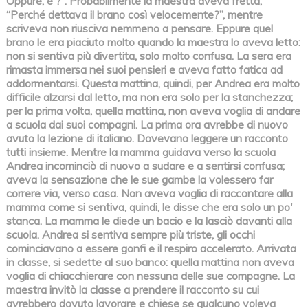
Oppure, è ?”. Probabilmente la maestra aveva fretta,
“Perché dettava il brano così velocemente?”, mentre
scriveva non riusciva nemmeno a pensare. Eppure quel
brano le era piaciuto molto quando la maestra lo aveva letto:
non si sentiva più divertita, solo molto confusa. La sera era
rimasta immersa nei suoi pensieri e aveva fatto fatica ad
addormentarsi. Questa mattina, quindi, per Andrea era molto
difficile alzarsi dal letto, ma non era solo per la stanchezza;
per la prima volta, quella mattina, non aveva voglia di andare
a scuola dai suoi compagni. La prima ora avrebbe di nuovo
avuto la lezione di italiano. Dovevano leggere un racconto
tutti insieme. Mentre la mamma guidava verso la scuola
Andrea incominciò di nuovo a sudare e a sentirsi confusa;
aveva la sensazione che le sue gambe la volessero far
correre via, verso casa. Non aveva voglia di raccontare alla
mamma come si sentiva, quindi, le disse che era solo un po'
stanca. La mamma le diede un bacio e la lasciò davanti alla
scuola. Andrea si sentiva sempre più triste, gli occhi
cominciavano a essere gonfi e il respiro accelerato. Arrivata
in classe, si sedette al suo banco: quella mattina non aveva
voglia di chiacchierare con nessuna delle sue compagne. La
maestra invitò la classe a prendere il racconto su cui
avrebbero dovuto lavorare e chiese se qualcuno voleva