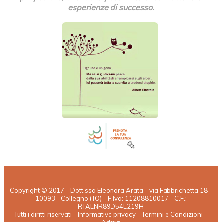
esperienze di successo.
Copyright © 2017 - Dott.ssa Eleonora Arata - via Fabbrichetta 18 -
10093 - Collegno (TO) - P.Iva: 11208810017 - C.F.:
RTALNR89D54L219H
Tutti i diritti riservati -
Informativa privacy - Termini e Condizioni
-
Admin