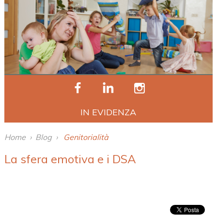
IN EVIDENZA
Home
›
Blog
›
Genitorialità
La sfera emotiva e i DSA