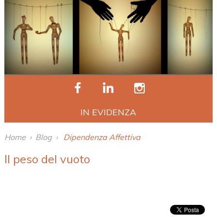
IN EVIDENZA
Home
›
Blog
›
Dipendenza Affettiva
Il peso del vuoto