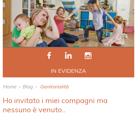
IN EVIDENZA
Home
›
Blog
›
Genitorialità
Ho invitato i miei compagni ma
nessuno è venuto..