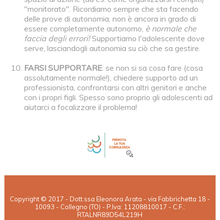
"monitorato". Ricordiamo sempre che sta facendo
delle prove di autonomia, non è ancora in grado di
essere completamente autonomo,
è normale che
faccia degli errori!
Supportiamo l'adolescente dove
serve, lasciandogli autonomia su ciò che sa gestire.
FARSI SUPPORTARE
: se non si sa cosa fare (cosa
assolutamente normale!), chiedere supporto ad un
professionista, confrontarsi con altri genitori e anche
con i propri figli. Spesso sono proprio gli adolescenti ad
aiutarci a focalizzare il problema!
Copyright © 2017 - Dott.ssa Eleonora Arata - via Fabbrichetta 18 -
10093 - Collegno (TO) - P.Iva: 11208810017 - C.F.:
RTALNR89D54L219H