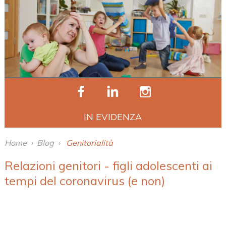
IN EVIDENZA
Home
›
Blog
›
Genitorialità
Relazioni genitori - figli adolescenti ai
tempi del coronavirus (e non)