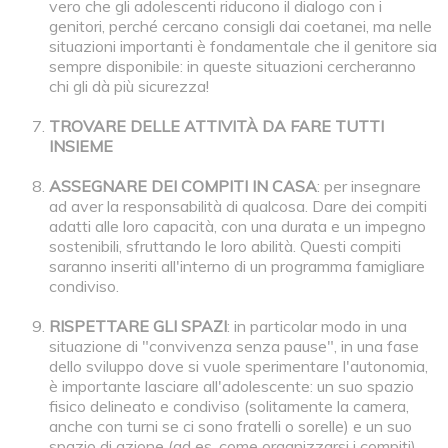
vero che gli adolescenti riducono il dialogo con i
genitori, perché cercano consigli dai coetanei, ma nelle
situazioni importanti è fondamentale che il genitore sia
sempre disponibile: in queste situazioni cercheranno
chi gli dà più sicurezza!
TROVARE DELLE ATTIVITÀ DA FARE TUTTI
INSIEME
ASSEGNARE DEI COMPITI IN CASA
: per insegnare
ad aver la responsabilità di qualcosa. Dare dei compiti
adatti alle loro capacità, con una durata e un impegno
sostenibili, sfruttando le loro abilità. Questi compiti
saranno inseriti all'interno di un programma famigliare
condiviso.
RISPETTARE GLI SPAZI
: in particolar modo in una
situazione di "convivenza senza pause", in una fase
dello sviluppo dove si vuole sperimentare l'autonomia,
è importante lasciare all'adolescente: un suo spazio
fisico delineato e condiviso (solitamente la camera,
anche con turni se ci sono fratelli o sorelle) e un suo
spazio di azione (ad es. come organizzarsi i compiti)